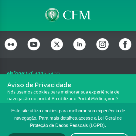
Telefone: (61) 3445 5900
Email: cfm@portalmedico.org.br
Aviso de Privacidade
SGAS 616, Conjunto D, Lote 115, L2 Sul, Brasília/DF - CEP: 70200-760 -
Nós usamos cookies para melhorar sua experiência de
CNPJ: 33.583.550/0001-30
navegação no portal. Ao utilizar o Portal Médico, você
Copyright CFM. Todos os direitos reservados.
concorda com a política de monitoramento de cookies.
Este site utiliza cookies para melhorar sua experiência de
Para ter mais informações sobre como isso é feito, acesse
MAPA DO SITE
Política de cookies
. Se você concorda, clique em ACEITO.
navegação.
Para mais detalhes,acesse a Lei Geral de
Proteção de Dados Pessoais (LGPD).
TRANSPARÊNCIA E PRESTAÇÃO DE