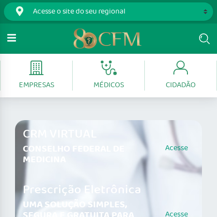
EMPRESAS
MÉDICOS
CIDADÃO
CRM VIRTUAL
CONSELHO FEDERAL DE
Acesse
MEDICINA
Prescrição Eletrônica
UMA SOLUÇÃO SIMPLES,
SEGURA E GRATUITA PARA
Acesse