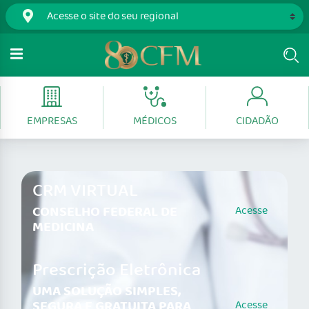
EMPRESAS
MÉDICOS
CIDADÃO
CRM VIRTUAL
CONSELHO FEDERAL DE
Acesse
MEDICINA
Prescrição Eletrônica
UMA SOLUÇÃO SIMPLES,
SEGURA E GRATUITA PARA
Acesse