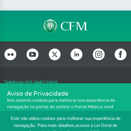
Telefone: (61) 3445 5900
Email: cfm@portalmedico.org.br
Aviso de Privacidade
SGAS 616, Conjunto D, Lote 115, L2 Sul, Brasília/DF - CEP: 70200-760 -
Nós usamos cookies para melhorar sua experiência de
CNPJ: 33.583.550/0001-30
navegação no portal. Ao utilizar o Portal Médico, você
Copyright CFM. Todos os direitos reservados.
concorda com a política de monitoramento de cookies.
Este site utiliza cookies para melhorar sua experiência de
Para ter mais informações sobre como isso é feito, acesse
MAPA DO SITE
Política de cookies
. Se você concorda, clique em ACEITO.
navegação.
Para mais detalhes,acesse a Lei Geral de