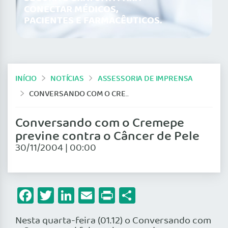
CONECTAR MÉDICOS,
PACIENTES E FARMACÊUTICOS.
INÍCIO
NOTÍCIAS
ASSESSORIA DE IMPRENSA
CONVERSANDO COM O CREMEPE PREVINE CONTRA O CÂNCER DE PELE
Conversando com o Cremepe
previne contra o Câncer de Pele
30/11/2004 | 00:00
Facebook
Twitter
LinkedIn
Email
Print
Share
Nesta quarta-feira (01.12) o Conversando com