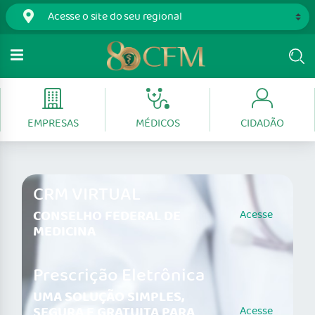
EMPRESAS
MÉDICOS
CIDADÃO
CRM VIRTUAL
CONSELHO FEDERAL DE
Acesse
MEDICINA
Prescrição Eletrônica
UMA SOLUÇÃO SIMPLES,
SEGURA E GRATUITA PARA
Acesse