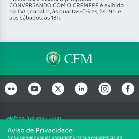
CONVERSANDO COM O CREMEPE é exibido
na TVU, canal 11, às quartas-feiras, às 19h, e
aos sábados, às 13h.
Telefone: (61) 3445 5900
Email: cfm@portalmedico.org.br
Aviso de Privacidade
SGAS 616, Conjunto D, Lote 115, L2 Sul, Brasília/DF - CEP: 70200-760 -
Nós usamos cookies para melhorar sua experiência de