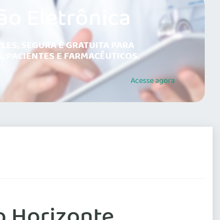
ão Eletrônica
LES, SEGURA E GRATUITA PARA
, PACIENTES E FARMACÊUTICOS.
Acesse
agora
o Horizonte