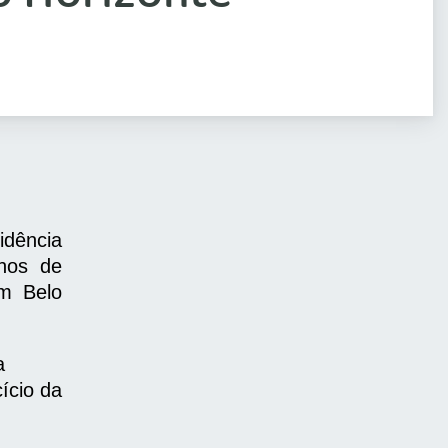
idência
hos de
m Belo
.
a
ício da