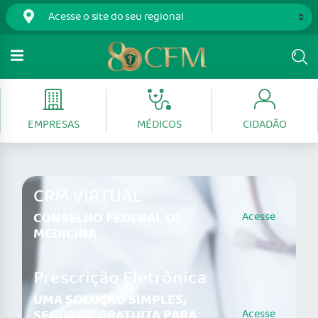
EMPRESAS
MÉDICOS
CIDADÃO
CRM VIRTUAL
CONSELHO FEDERAL DE
Acesse
MEDICINA
Prescrição Eletrônica
UMA SOLUÇÃO SIMPLES,
SEGURA E GRATUITA PARA
Acesse