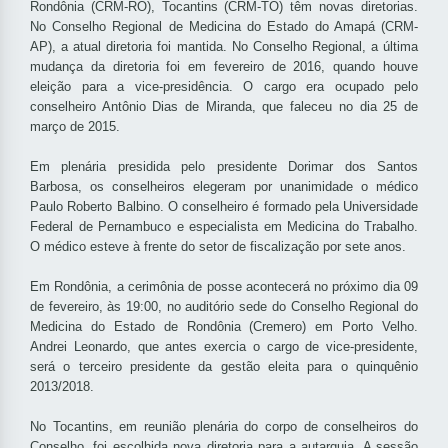
Rondônia (CRM-RO), Tocantins (CRM-TO) têm novas diretorias.
No Conselho Regional de Medicina do Estado do Amapá (CRM-
AP), a atual diretoria foi mantida. No Conselho Regional, a última
mudança da diretoria foi em fevereiro de 2016, quando houve
eleição para a vice-presidência. O cargo era ocupado pelo
conselheiro Antônio Dias de Miranda, que faleceu no dia 25 de
março de 2015.
Em plenária presidida pelo presidente Dorimar dos Santos
Barbosa, os conselheiros elegeram por unanimidade o médico
Paulo Roberto Balbino. O conselheiro é formado pela Universidade
Federal de Pernambuco e especialista em Medicina do Trabalho.
O médico esteve à frente do setor de fiscalização por sete anos.
Em Rondônia, a cerimônia de posse acontecerá no próximo dia 09
de fevereiro, às 19:00, no auditório sede do Conselho Regional do
Medicina do Estado de Rondônia (Cremero) em Porto Velho.
Andrei Leonardo, que antes exercia o cargo de vice-presidente,
será o terceiro presidente da gestão eleita para o quinquênio
2013/2018.
No Tocantins, em reunião plenária do corpo de conselheiros do
Conselho, foi escolhida nova diretoria para a autarquia. A sessão