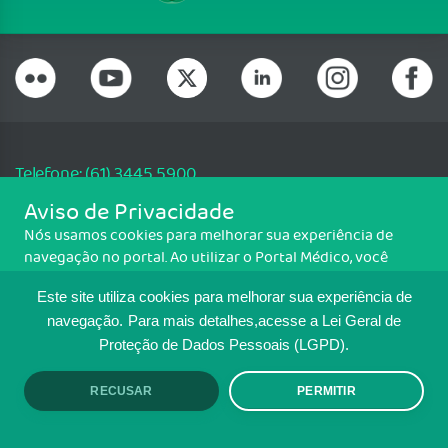
Telefone: (61) 3445 5900
Email: cfm@portalmedico.org.br
Aviso de Privacidade
SGAS 616, Conjunto D, Lote 115, L2 Sul, Brasília/DF - CEP: 70200-760 -
Nós usamos cookies para melhorar sua experiência de
CNPJ: 33.583.550/0001-30
navegação no portal. Ao utilizar o Portal Médico, você
Copyright CFM. Todos os direitos reservados.
concorda com a política de monitoramento de cookies.
Este site utiliza cookies para melhorar sua experiência de
Para ter mais informações sobre como isso é feito, acesse
MAPA DO SITE
Política de cookies
. Se você concorda, clique em ACEITO.
navegação.
Para mais detalhes,acesse a Lei Geral de
Proteção de Dados Pessoais (LGPD).
TRANSPARÊNCIA E PRESTAÇÃO DE
CONTAS
RECUSAR
PERMITIR
ACEITO