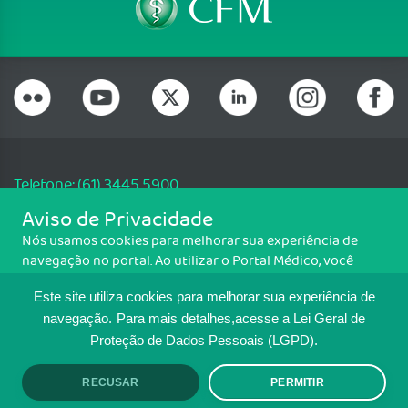
Telefone: (61) 3445 5900
Email: cfm@portalmedico.org.br
Aviso de Privacidade
SGAS 616, Conjunto D, Lote 115, L2 Sul, Brasília/DF - CEP: 70200-760 -
Nós usamos cookies para melhorar sua experiência de
CNPJ: 33.583.550/0001-30
navegação no portal. Ao utilizar o Portal Médico, você
Copyright CFM. Todos os direitos reservados.
concorda com a política de monitoramento de cookies.
Este site utiliza cookies para melhorar sua experiência de
Para ter mais informações sobre como isso é feito, acesse
MAPA DO SITE
Política de cookies
. Se você concorda, clique em ACEITO.
navegação.
Para mais detalhes,acesse a Lei Geral de
Proteção de Dados Pessoais (LGPD).
TRANSPARÊNCIA E PRESTAÇÃO DE
CONTAS
RECUSAR
PERMITIR
ACEITO