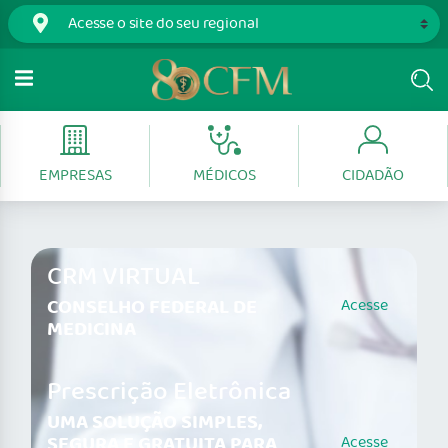
EMPRESAS
MÉDICOS
CIDADÃO
CRM VIRTUAL
CONSELHO FEDERAL DE
Acesse
MEDICINA
Prescrição Eletrônica
UMA SOLUÇÃO SIMPLES,
SEGURA E GRATUITA PARA
Acesse