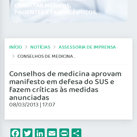
CONECTAR MÉDICOS,
PACIENTES E FARMACÊUTICOS.
INÍCIO
NOTÍCIAS
ASSESSORIA DE IMPRENSA
CONSELHOS DE MEDICINA APROVAM MANIFESTO EM DEFESA DO SUS E FAZEM CRÍTICAS ÀS MEDIDAS ANUNCIADAS
Conselhos de medicina aprovam
manifesto em defesa do SUS e
fazem críticas às medidas
anunciadas
08/03/2013 | 17:07
Facebook
Twitter
LinkedIn
Email
Print
Share