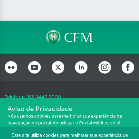
Telefone: (61) 3445 5900
Email: cfm@portalmedico.org.br
Aviso de Privacidade
SGAS 616, Conjunto D, Lote 115, L2 Sul, Brasília/DF - CEP: 70200-760 -
Nós usamos cookies para melhorar sua experiência de
CNPJ: 33.583.550/0001-30
navegação no portal. Ao utilizar o Portal Médico, você
Copyright CFM. Todos os direitos reservados.
concorda com a política de monitoramento de cookies.
Este site utiliza cookies para melhorar sua experiência de
Para ter mais informações sobre como isso é feito, acesse