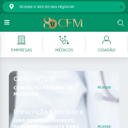
EMPRESAS
MÉDICOS
CIDADÃO
CRM VIRTUAL
CONSELHO FEDERAL DE
Acesse
MEDICINA
Prescrição Eletrônica
UMA SOLUÇÃO SIMPLES,
SEGURA E GRATUITA PARA
Acesse