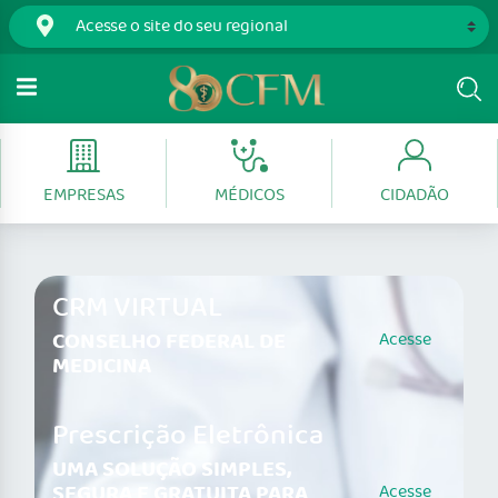
EMPRESAS
MÉDICOS
CIDADÃO
CRM VIRTUAL
CONSELHO FEDERAL DE
Acesse
MEDICINA
Prescrição Eletrônica
UMA SOLUÇÃO SIMPLES,
SEGURA E GRATUITA PARA
Acesse