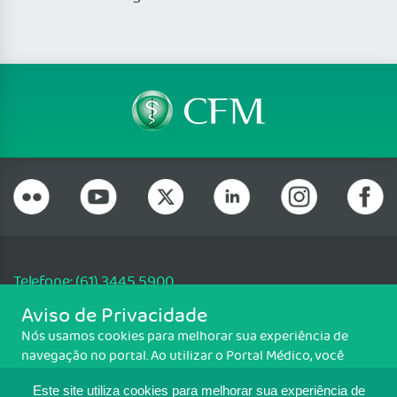
Telefone: (61) 3445 5900
Email: cfm@portalmedico.org.br
Aviso de Privacidade
SGAS 616, Conjunto D, Lote 115, L2 Sul, Brasília/DF - CEP: 70200-760 -
Nós usamos cookies para melhorar sua experiência de
CNPJ: 33.583.550/0001-30
navegação no portal. Ao utilizar o Portal Médico, você
Copyright CFM. Todos os direitos reservados.
concorda com a política de monitoramento de cookies.
Este site utiliza cookies para melhorar sua experiência de
Para ter mais informações sobre como isso é feito, acesse