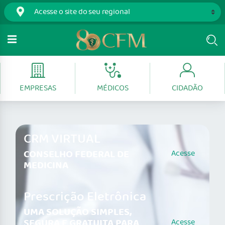
EMPRESAS
MÉDICOS
CIDADÃO
CRM VIRTUAL
CONSELHO FEDERAL DE
Acesse
MEDICINA
Prescrição Eletrônica
UMA SOLUÇÃO SIMPLES,
SEGURA E GRATUITA PARA
Acesse