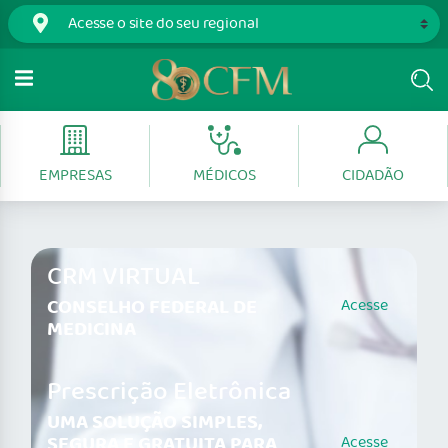
EMPRESAS
MÉDICOS
CIDADÃO
CRM VIRTUAL
CONSELHO FEDERAL DE
Acesse
MEDICINA
Prescrição Eletrônica
UMA SOLUÇÃO SIMPLES,
SEGURA E GRATUITA PARA
Acesse