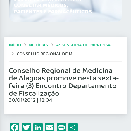
CONECTAR MÉDICOS,
PACIENTES E FARMACÊUTICOS.
INÍCIO
NOTÍCIAS
ASSESSORIA DE IMPRENSA
CONSELHO REGIONAL DE MEDICINA DE ALAGOAS PROMOVE NESTA SEXTA-FEIRA (3) ENCONTRO DEPARTAMENTO DE FISCALIZAÇÃO
Conselho Regional de Medicina
de Alagoas promove nesta sexta-
feira (3) Encontro Departamento
de Fiscalização
30/01/2012 | 12:04
Facebook
Twitter
LinkedIn
Email
Print
Share