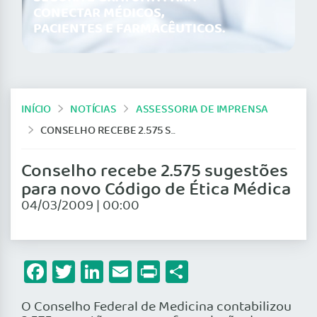
CONECTAR MÉDICOS,
PACIENTES E FARMACÊUTICOS.
INÍCIO
NOTÍCIAS
ASSESSORIA DE IMPRENSA
CONSELHO RECEBE 2.575 SUGESTÕES PARA NOVO CÓDIGO DE ÉTICA MÉDICA
Conselho recebe 2.575 sugestões
para novo Código de Ética Médica
04/03/2009 | 00:00
Facebook
Twitter
LinkedIn
Email
Print
Share
O Conselho Federal de Medicina contabilizou