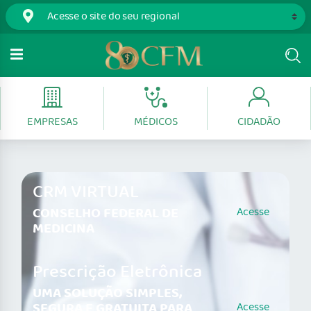
EMPRESAS
MÉDICOS
CIDADÃO
CRM VIRTUAL
CONSELHO FEDERAL DE
Acesse
MEDICINA
Prescrição Eletrônica
UMA SOLUÇÃO SIMPLES,
SEGURA E GRATUITA PARA
Acesse