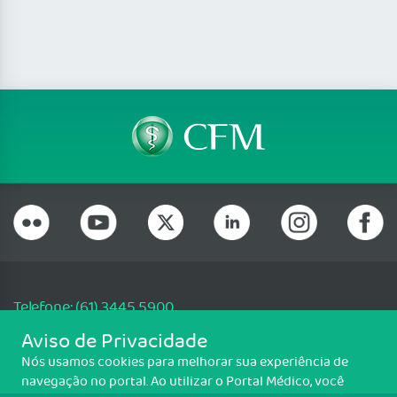
Telefone: (61) 3445 5900
Email: cfm@portalmedico.org.br
Aviso de Privacidade
SGAS 616, Conjunto D, Lote 115, L2 Sul, Brasília/DF - CEP: 70200-760 -
Nós usamos cookies para melhorar sua experiência de
CNPJ: 33.583.550/0001-30
navegação no portal. Ao utilizar o Portal Médico, você