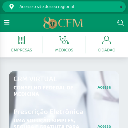
EMPRESAS
MÉDICOS
CIDADÃO
CRM VIRTUAL
CONSELHO FEDERAL DE
Acesse
MEDICINA
Prescrição Eletrônica
UMA SOLUÇÃO SIMPLES,
SEGURA E GRATUITA PARA
Acesse