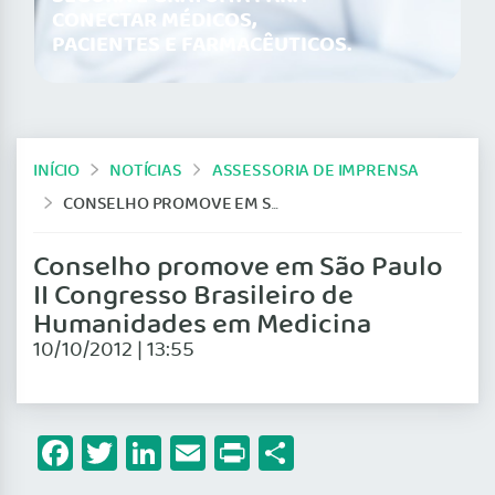
CONECTAR MÉDICOS,
PACIENTES E FARMACÊUTICOS.
INÍCIO
NOTÍCIAS
ASSESSORIA DE IMPRENSA
CONSELHO PROMOVE EM SÃO PAULO II CONGRESSO BRASILEIRO DE HUMANIDADES EM MEDICINA
Conselho promove em São Paulo
II Congresso Brasileiro de
Humanidades em Medicina
10/10/2012 | 13:55
Facebook
Twitter
LinkedIn
Email
Print
Share