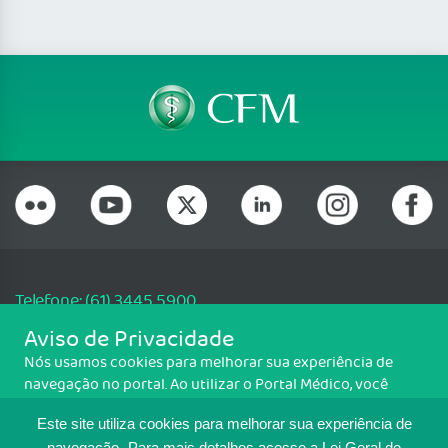
Telefone: (61) 3445 5900
Email: cfm@portalmedico.org.br
Aviso de Privacidade
SGAS 616, Conjunto D, Lote 115, L2 Sul, Brasília/DF - CEP: 70200-760 -
Nós usamos cookies para melhorar sua experiência de
CNPJ: 33.583.550/0001-30
navegação no portal. Ao utilizar o Portal Médico, você
Copyright CFM. Todos os direitos reservados.
concorda com a política de monitoramento de cookies.
Este site utiliza cookies para melhorar sua experiência de
Para ter mais informações sobre como isso é feito, acesse