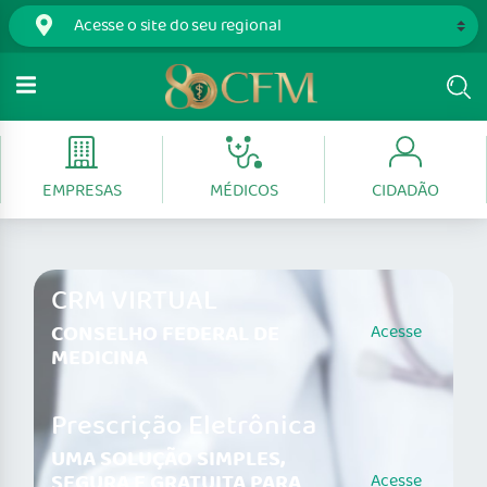
EMPRESAS
MÉDICOS
CIDADÃO
CRM VIRTUAL
CONSELHO FEDERAL DE
Acesse
MEDICINA
Prescrição Eletrônica
UMA SOLUÇÃO SIMPLES,
SEGURA E GRATUITA PARA
Acesse