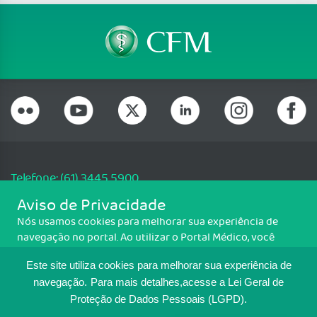
Telefone: (61) 3445 5900
Email: cfm@portalmedico.org.br
Aviso de Privacidade
SGAS 616, Conjunto D, Lote 115, L2 Sul, Brasília/DF - CEP: 70200-760 -
Nós usamos cookies para melhorar sua experiência de
CNPJ: 33.583.550/0001-30
navegação no portal. Ao utilizar o Portal Médico, você
Copyright CFM. Todos os direitos reservados.
concorda com a política de monitoramento de cookies.
Este site utiliza cookies para melhorar sua experiência de
Para ter mais informações sobre como isso é feito, acesse
MAPA DO SITE
Política de cookies
. Se você concorda, clique em ACEITO.
navegação.
Para mais detalhes,acesse a Lei Geral de
Proteção de Dados Pessoais (LGPD).