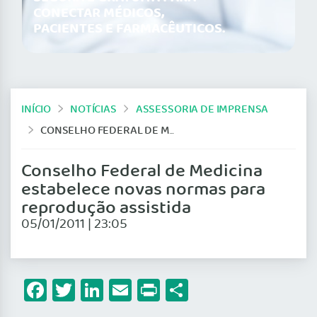
CONECTAR MÉDICOS,
PACIENTES E FARMACÊUTICOS.
INÍCIO
NOTÍCIAS
ASSESSORIA DE IMPRENSA
CONSELHO FEDERAL DE MEDICINA ESTABELECE NOVAS NORMAS PARA REPRODUÇÃO ASSISTIDA
Conselho Federal de Medicina
estabelece novas normas para
reprodução assistida
05/01/2011 | 23:05
Facebook
Twitter
LinkedIn
Email
Print
Share