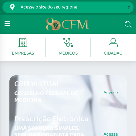
EMPRESAS
MÉDICOS
CIDADÃO
CRM VIRTUAL
CONSELHO FEDERAL DE
Acesse
MEDICINA
Prescrição Eletrônica
UMA SOLUÇÃO SIMPLES,
SEGURA E GRATUITA PARA
Acesse