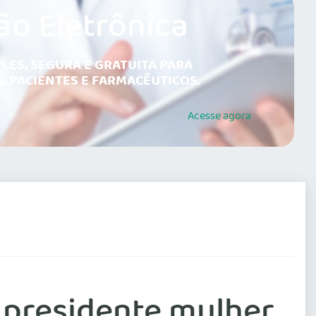
ão Eletrônica
LES, SEGURA E GRATUITA PARA
, PACIENTES E FARMACÊUTICOS.
Acesse
agora
 presidente mulher