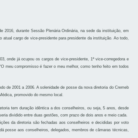
 2016, durante Sessão Plenária Ordinária, na sede da instituição, em
tual cargo de vice-presidente para presidente da instituição. Ao todo,
, onde já ocupou os cargos de vice-presidente, 1ª vice-corregedora e
eb. “O meu compromisso é fazer o meu melhor, como tenho feito em todos
íodo de 2001 a 2006. A solenidade de posse da nova diretoria do Cremeb
e Médica, promovido do mesmo local.
retoria tem duração idêntica a dos conselheiros, ou seja, 5 anos, desde
eria dividido entre duas gestões, com prazo de dois anos e meio cada.
ições da diretoria são fechadas aos conselheiros e decididas por voto
 e dá posse aos conselheiros, delegados, membros de câmaras técnicas,