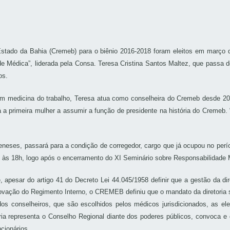
tado da Bahia (Cremeb) para o biênio 2016-2018 foram eleitos em março de
Médica”, liderada pela Consa. Teresa Cristina Santos Maltez, que passa do a
os.
medicina do trabalho, Teresa atua como conselheira do Cremeb desde 2003
rá a primeira mulher a assumir a função de presidente na história do Crem
eneses, passará para a condição de corregedor, cargo que já ocupou no per
), às 18h, logo após o encerramento do XI Seminário sobre Responsabilidad
, apesar do artigo 41 do Decreto Lei 44.045/1958 definir que a gestão da di
vação do Regimento Interno, o CREMEB definiu que o mandato da diretoria s
os conselheiros, que são escolhidos pelos médicos jurisdicionados, as ele
toria representa o Conselho Regional diante dos poderes públicos, convoca
cionários.