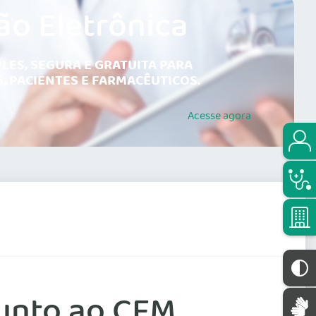
ão Eletrônica
LES, SEGURA E GRATUITA PARA
, PACIENTES E FARMACÊUTICOS.
Acesse
agora
unto ao CFM