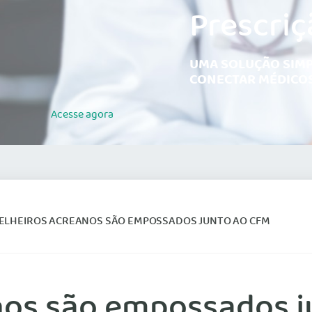
Prescriç
UMA SOLUÇÃO SIMP
CONECTAR MÉDICOS
Acesse
agora
ELHEIROS ACREANOS SÃO EMPOSSADOS JUNTO AO CFM
nos são empossados j