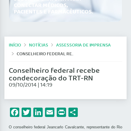
CONECTAR MÉDICOS,
PACIENTES E FARMACÊUTICOS.
INÍCIO
NOTÍCIAS
ASSESSORIA DE IMPRENSA
CONSELHEIRO FEDERAL RECEBE CONDECORAÇÃO DO TRT-RN
Conselheiro federal recebe
condecoração do TRT-RN
09/10/2014 | 14:19
Facebook
Twitter
LinkedIn
Email
Print
Share
O conselheiro federal Jeancarlo Cavalcante, representante do Rio