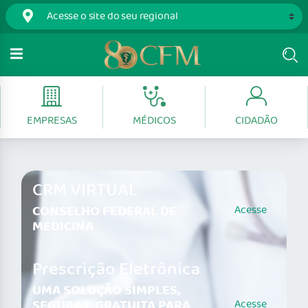
EMPRESAS
MÉDICOS
CIDADÃO
CRM VIRTUAL
CONSELHO FEDERAL DE
Acesse
MEDICINA
Prescrição Eletrônica
UMA SOLUÇÃO SIMPLES,
SEGURA E GRATUITA PARA
Acesse