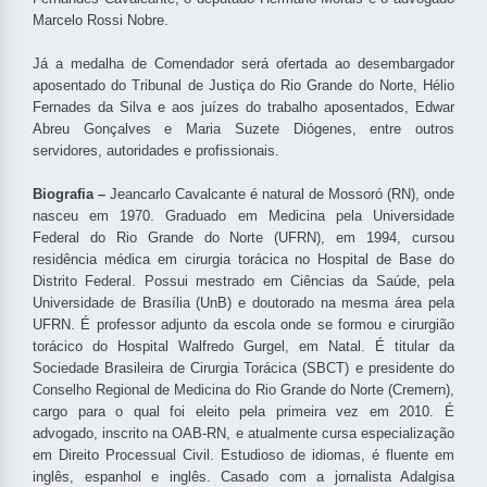
Marcelo Rossi Nobre.
Já a medalha de Comendador será ofertada ao desembargador
aposentado do Tribunal de Justiça do Rio Grande do Norte, Hélio
Fernades da Silva e aos juízes do trabalho aposentados, Edwar
Abreu Gonçalves e Maria Suzete Diógenes, entre outros
servidores, autoridades e profissionais.
Biografia –
Jeancarlo Cavalcante é natural de Mossoró (RN), onde
nasceu em 1970. Graduado em Medicina pela Universidade
Federal do Rio Grande do Norte (UFRN), em 1994, cursou
residência médica em cirurgia torácica no Hospital de Base do
Distrito Federal. Possui mestrado em Ciências da Saúde, pela
Universidade de Brasília (UnB) e doutorado na mesma área pela
UFRN. É professor adjunto da escola onde se formou e cirurgião
torácico do Hospital Walfredo Gurgel, em Natal. É titular da
Sociedade Brasileira de Cirurgia Torácica (SBCT) e presidente do
Conselho Regional de Medicina do Rio Grande do Norte (Cremern),
cargo para o qual foi eleito pela primeira vez em 2010. É
advogado, inscrito na OAB-RN, e atualmente cursa especialização
em Direito Processual Civil. Estudioso de idiomas, é fluente em
inglês, espanhol e inglês. Casado com a jornalista Adalgisa