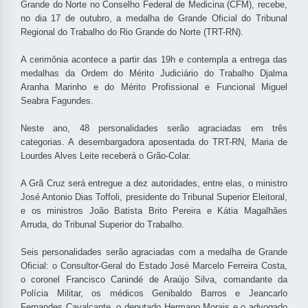
Grande do Norte no Conselho Federal de Medicina (CFM), recebe,
no dia 17 de outubro, a medalha de Grande Oficial do Tribunal
Regional do Trabalho do Rio Grande do Norte (TRT-RN).
A cerimônia acontece a partir das 19h e contempla a entrega das
medalhas da Ordem do Mérito Judiciário do Trabalho Djalma
Aranha Marinho e do Mérito Profissional e Funcional Miguel
Seabra Fagundes.
Neste ano, 48 personalidades serão agraciadas em três
categorias. A desembargadora aposentada do TRT-RN, Maria de
Lourdes Alves Leite receberá o Grão-Colar.
A Grã Cruz será entregue a dez autoridades, entre elas, o ministro
José Antonio Dias Toffoli, presidente do Tribunal Superior Eleitoral,
e os ministros João Batista Brito Pereira e Kátia Magalhães
Arruda, do Tribunal Superior do Trabalho.
Seis personalidades serão agraciadas com a medalha de Grande
Oficial: o Consultor-Geral do Estado José Marcelo Ferreira Costa,
o coronel Francisco Canindé de Araújo Silva, comandante da
Polícia Militar, os médicos Genibaldo Barros e Jeancarlo
Fernandes Cavalcante, o deputado Hermano Morais e o advogado