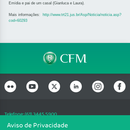
Emídia e pai de um casal (Gianluca e Laura).
Mais informações:
http://www.trt21.jus.br/Asp/Noticia/noticia.asp?
cod=60293
Telefone: (61) 3445 5900
Email: cfm@portalmedico.org.br
Aviso de Privacidade
SGAS 616, Conjunto D, Lote 115, L2 Sul, Brasília/DF - CEP: 70200-760 -