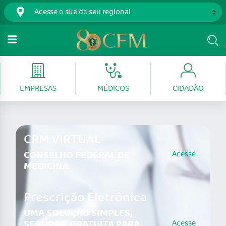
EMPRESAS
MÉDICOS
CIDADÃO
CRM VIRTUAL
CONSELHO FEDERAL DE
Acesse
MEDICINA
Prescrição Eletrônica
UMA SOLUÇÃO SIMPLES,
SEGURA E GRATUITA PARA
Acesse