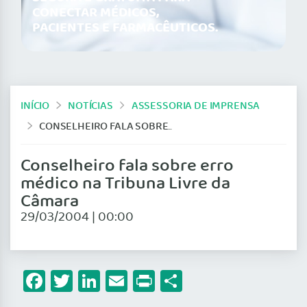
CONECTAR MÉDICOS,
PACIENTES E FARMACÊUTICOS.
INÍCIO
NOTÍCIAS
ASSESSORIA DE IMPRENSA
CONSELHEIRO FALA SOBRE ERRO MÉDICO NA TRIBUNA LIVRE DA CÂMARA
Conselheiro fala sobre erro
médico na Tribuna Livre da
Câmara
29/03/2004 | 00:00
Facebook
Twitter
LinkedIn
Email
Print
Share