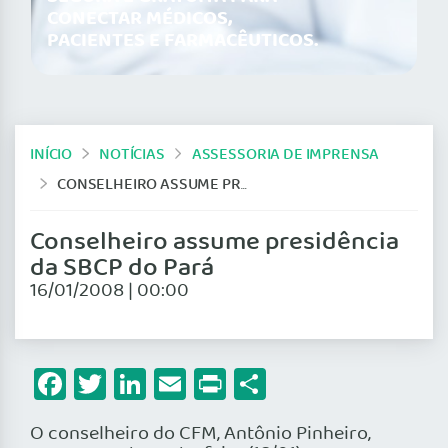
CONECTAR MÉDICOS,
PACIENTES E FARMACÊUTICOS.
INÍCIO
NOTÍCIAS
ASSESSORIA DE IMPRENSA
CONSELHEIRO ASSUME PRESIDÊNCIA DA SBCP DO PARÁ
Conselheiro assume presidência
da SBCP do Pará
16/01/2008 | 00:00
Facebook
Twitter
LinkedIn
Email
Print
Share
O conselheiro do CFM, Antônio Pinheiro,