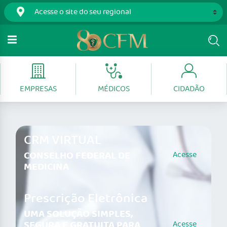
EMPRESAS
MÉDICOS
CIDADÃO
CRM VIRTUAL
CONSELHO FEDERAL DE
Acesse
MEDICINA
Prescrição Eletrônica
UMA SOLUÇÃO SIMPLES,
SEGURA E GRATUITA PARA
Acesse