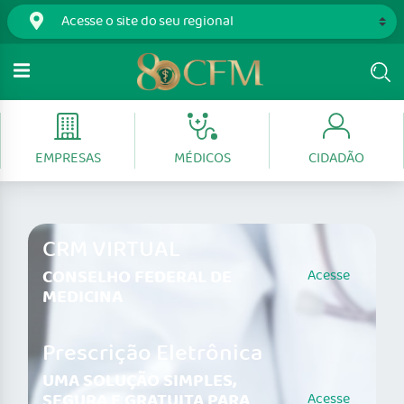
EMPRESAS
MÉDICOS
CIDADÃO
CRM VIRTUAL
CONSELHO FEDERAL DE
Acesse
MEDICINA
Prescrição Eletrônica
UMA SOLUÇÃO SIMPLES,
SEGURA E GRATUITA PARA
Acesse