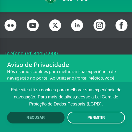
Telefone: (61) 3445 5900
Email: cfm@portalmedico.org.br
Aviso de Privacidade
SGAS 616, Conjunto D, Lote 115, L2 Sul, Brasília/DF - CEP: 70200-760 -
Nós usamos cookies para melhorar sua experiência de
CNPJ: 33.583.550/0001-30
navegação no portal. Ao utilizar o Portal Médico, você
Copyright CFM. Todos os direitos reservados.
concorda com a política de monitoramento de cookies.
Este site utiliza cookies para melhorar sua experiência de
Para ter mais informações sobre como isso é feito, acesse
MAPA DO SITE
Política de cookies
. Se você concorda, clique em ACEITO.
navegação.
Para mais detalhes,acesse a Lei Geral de
Proteção de Dados Pessoais (LGPD).
TRANSPARÊNCIA E PRESTAÇÃO DE
CONTAS
RECUSAR
PERMITIR
ACEITO