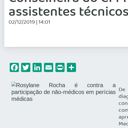
assistentes técnico
02/12/2019 | 14:01
Facebook
Twitter
LinkedIn
Email
Print
Share
De 
dia
con
com
apr
Med