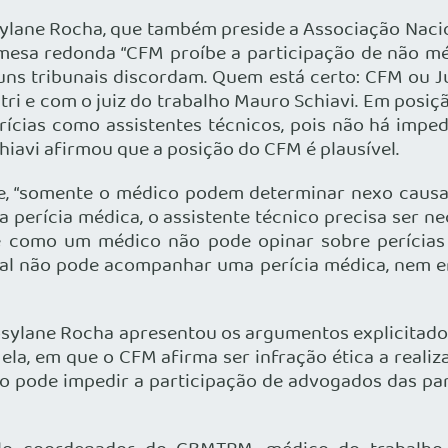
ylane Rocha, que também preside a Associação Nacio
mesa redonda “CFM proíbe a participação de não mé
uns tribunais discordam. Quem está certo: CFM ou Ju
tri e com o juiz do trabalho Mauro Schiavi. Em posiçã
rícias como assistentes técnicos, pois não há imped
iavi afirmou que a posição do CFM é plausível.
, “somente o médico podem determinar nexo causal,
 na perícia médica, o assistente técnico precisa ser
 como um médico não pode opinar sobre perícias r
al não pode acompanhar uma perícia médica, nem em
sylane Rocha apresentou os argumentos explicitado
r ela, em que o CFM afirma ser infração ética a real
to pode impedir a participação de advogados das pa