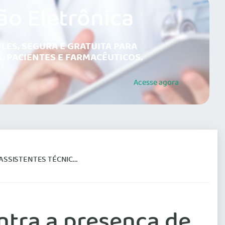
ão Eletrônica
LES, SEGURA E GRATUITA PARA
, PACIENTES E FARMACÊUTICOS.
Acesse
agora
ÉDICOS EM PERÍCIAS MÉDICAS
ntra a presença de