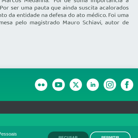
 Marcos Medanha. “Foi de suma importância a
 Por ser uma pauta que ainda suscita acalorados
to da entidade na defesa do ato médico. Foi uma
 mesa pelo magistrado Mauro Schiavi, autor de
RANSPARÊNCIA E PRESTAÇÃO DE CONTAS
olítica de monitoramento de
ACEITO
Pessoais
RECUSAR
PERMITIR