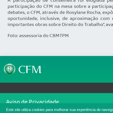
A participação de conselheira foi elogiada
participação do CFM na mesa sobre a participaç
debates, o CFM, através de Rosylane Rocha, exp
oportunidade, inclusive, de aproximação com 
importantes obras sobre Direito do Trabalho”, av
Foto: assessoria do CBMTPM
Telefone: (61) 3445 5900
Email: cfm@portalmedico.o
Aviso de Privacidade
SGAS 616, Conjunto D, Lote 115, L2 Sul, Brasília/DF - CEP: 70200-760 - CNPJ
Nós usamos cookies para melhorar sua experiência de navegaçã
Copyright 2026 CFM. Todos os direitos reservados.
Este site utiliza cookies para melhorar sua experiência de naveg