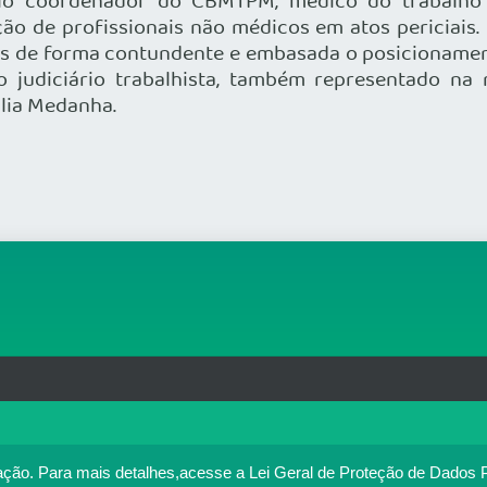
 pelo coordenador do CBMTPM, médico do trabalho
ão de profissionais não médicos em atos periciais.
ôs de forma contundente e embasada o posicionamen
o judiciário trabalhista, também representado na
alia Medanha.
rg.br
MAPA DO SITE
T
: 33.583.550/0001-30
o no portal. Ao utilizar o Portal Médico, você concorda com a p
ação.
Para mais detalhes,acesse a Lei Geral de Proteção de Dados 