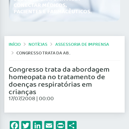
CONECTAR MÉDICOS,
PACIENTES E FARMACÊUTICOS.
INÍCIO
NOTÍCIAS
ASSESSORIA DE IMPRENSA
CONGRESSO TRATA DA ABORDAGEM HOMEOPATA NO TRATAMENTO DE DOENÇAS RESPIRATÓRIAS EM CRIANÇAS
Congresso trata da abordagem
homeopata no tratamento de
doenças respiratórias em
crianças
17/07/2008 | 00:00
Facebook
Twitter
LinkedIn
Email
Print
Share