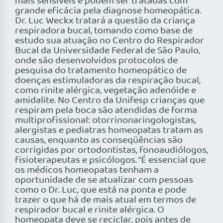
mais sensíveis e podem ser tratadas com
grande eficácia pela diagnose homeopática.
Dr. Luc Weckx tratará a questão da criança
respiradora bucal, tomando como base de
estudo sua atuação no Centro do Respirador
Bucal da Universidade Federal de São Paulo,
onde são desenvolvidos protocolos de
pesquisa do tratamento homeopático de
doenças estimuladoras da respiração bucal,
como rinite alérgica, vegetação adenóide e
amidalite. No Centro da Unifesp crianças que
respiram pela boca são atendidas de forma
multiprofissional: otorrinonaringologistas,
alergistas e pediatras homeopatas tratam as
causas, enquanto as conseqüências são
corrigidas por ortodontistas, fonoaudiólogos,
fisioterapeutas e psicólogos. “É essencial que
os médicos homeopatas tenham a
oportunidade de se atualizar com pessoas
como o Dr. Luc, que está na ponta e pode
trazer o que há de mais atual em termos de
respirador bucal e rinite alérgica. O
homeopata deve se reciclar, pois antes de