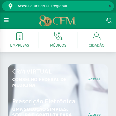
EMPRESAS
MÉDICOS
CIDADÃO
CRM VIRTUAL
CONSELHO FEDERAL DE
Acesse
MEDICINA
Prescrição Eletrônica
UMA SOLUÇÃO SIMPLES,
SEGURA E GRATUITA PARA
Acesse