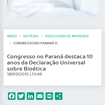
CONECTAR MÉDICOS,
PACIENTES E FARMACÊUTICOS.
INÍCIO
NOTÍCIAS
ASSESSORIA DE IMPRENSA
CONGRESSO NO PARANÁ DESTACA 10 ANOS DA DECLARAÇÃO UNIVERSAL SOBRE BIOÉTICA
Congresso no Paraná destaca 10
anos da Declaração Universal
sobre Bioética
18/09/2015 | 13:48
Facebook
Twitter
LinkedIn
Email
Print
Share