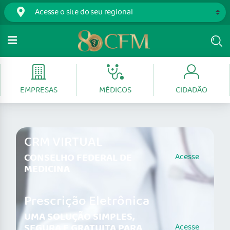
EMPRESAS
MÉDICOS
CIDADÃO
CRM VIRTUAL
CONSELHO FEDERAL DE
Acesse
MEDICINA
Prescrição Eletrônica
UMA SOLUÇÃO SIMPLES,
SEGURA E GRATUITA PARA
Acesse