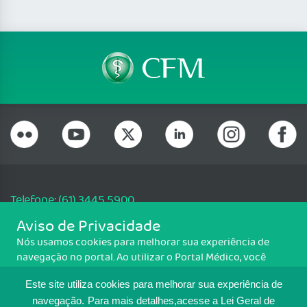
Telefone: (61) 3445 5900
Email: cfm@portalmedico.org.br
Aviso de Privacidade
SGAS 616, Conjunto D, Lote 115, L2 Sul, Brasília/DF - CEP: 70200-760 -
Nós usamos cookies para melhorar sua experiência de
CNPJ: 33.583.550/0001-30
navegação no portal. Ao utilizar o Portal Médico, você
Copyright CFM. Todos os direitos reservados.
concorda com a política de monitoramento de cookies.
Este site utiliza cookies para melhorar sua experiência de
Para ter mais informações sobre como isso é feito, acesse
MAPA DO SITE
Política de cookies
. Se você concorda, clique em ACEITO.
navegação.
Para mais detalhes,acesse a Lei Geral de