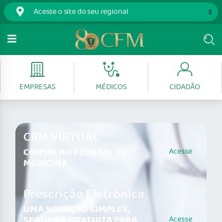
EMPRESAS
MÉDICOS
CIDADÃO
CRM VIRTUAL
CONSELHO FEDERAL DE
Acesse
MEDICINA
Prescrição Eletrônica
UMA SOLUÇÃO SIMPLES,
SEGURA E GRATUITA PARA
Acesse