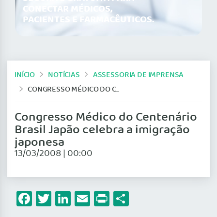
CONECTAR MÉDICOS,
PACIENTES E FARMACÊUTICOS.
INÍCIO
NOTÍCIAS
ASSESSORIA DE IMPRENSA
CONGRESSO MÉDICO DO CENTENÁRIO BRASIL JAPÃO CELEBRA A IMIGRAÇÃO JAPONESA
Congresso Médico do Centenário
Brasil Japão celebra a imigração
japonesa
13/03/2008 | 00:00
Facebook
Twitter
LinkedIn
Email
Print
Share