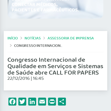
CONECTAR MÉDICOS,
PACIENTES E FARMACÊUTICOS.
INÍCIO
NOTÍCIAS
ASSESSORIA DE IMPRENSA
CONGRESSO INTERNACIONAL DE QUALIDADE EM SERVIÇOS E SISTEMAS DE SAÚDE ABRE CALL FOR PAPERS
Congresso Internacional de
Qualidade em Serviços e Sistemas
de Saúde abre CALL FOR PAPERS
22/12/2016 | 16:45
Facebook
Twitter
LinkedIn
Email
Print
Share