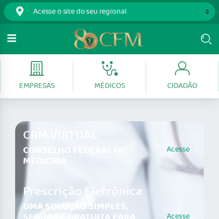
EMPRESAS
MÉDICOS
CIDADÃO
CRM VIRTUAL
CONSELHO FEDERAL DE
Acesse
MEDICINA
Prescrição Eletrônica
UMA SOLUÇÃO SIMPLES,
SEGURA E GRATUITA PARA
Acesse