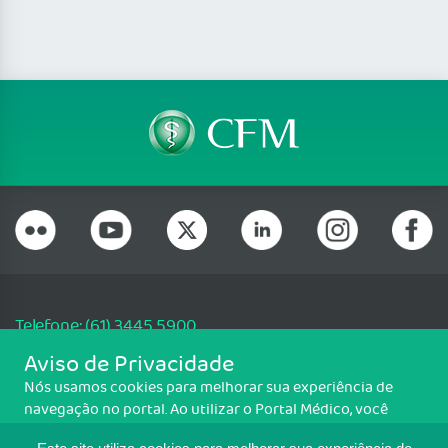
Telefone: (61) 3445 5900
Email: cfm@portalmedico.org.br
Aviso de Privacidade
SGAS 616, Conjunto D, Lote 115, L2 Sul, Brasília/DF - CEP: 70200-760 -
Nós usamos cookies para melhorar sua experiência de
CNPJ: 33.583.550/0001-30
navegação no portal. Ao utilizar o Portal Médico, você
Copyright CFM. Todos os direitos reservados.
concorda com a política de monitoramento de cookies.