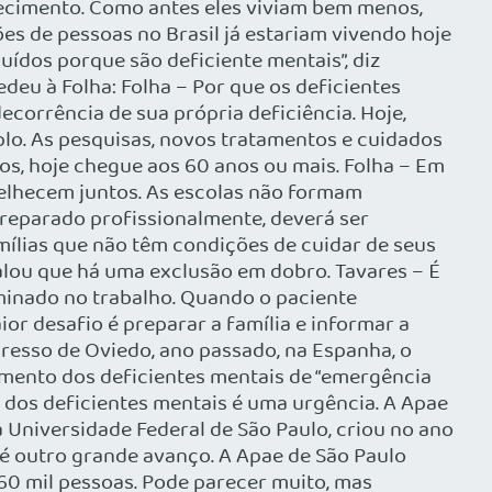
hecimento. Como antes eles viviam bem menos,
ões de pessoas no Brasil já estariam vivendo hoje
uídos porque são deficiente mentais”, diz
deu à Folha: Folha – Por que os deficientes
ecorrência de sua própria deficiência. Hoje,
lo. As pesquisas, novos tratamentos e cuidados
s, hoje chegue aos 60 anos ou mais. Folha – Em
nvelhecem juntos. As escolas não formam
 preparado profissionalmente, deverá ser
mílias que não têm condições de cuidar de seus
alou que há uma exclusão em dobro. Tavares – É
iminado no trabalho. Quando o paciente
ior desafio é preparar a família e informar a
resso de Oviedo, ano passado, na Espanha, o
mento dos deficientes mentais de “emergência
 dos deficientes mentais é uma urgência. A Apae
a Universidade Federal de São Paulo, criou no ano
é outro grande avanço. A Apae de São Paulo
60 mil pessoas. Pode parecer muito, mas