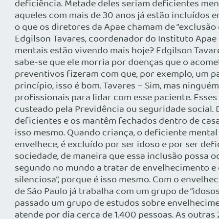
deficiência. Metade deles seriam deficientes me
aqueles com mais de 30 anos já estão incluídos em
o que os diretores da Apae chamam de “exclusão e
Edgilson Tavares, coordenador do Instituto Apae 
mentais estão vivendo mais hoje? Edgilson Tavare
sabe-se que ele morria por doenças que o acomet
preventivos fizeram com que, por exemplo, um pa
princípio, isso é bom. Tavares – Sim, mas ningué
profissionais para lidar com esse paciente. Esse
custeado pela Previdência ou seguridade social.
deficientes e os mantêm fechados dentro de casa
isso mesmo. Quando criança, o deficiente mental 
envelhece, é excluído por ser idoso e por ser defi
sociedade, de maneira que essa inclusão possa o
segundo no mundo a tratar de envelhecimento e 
silenciosa”, porque é isso mesmo. Com o envelhe
de São Paulo já trabalha com um grupo de “idosos”
passado um grupo de estudos sobre envelhecimen
atende por dia cerca de 1.400 pessoas. As outra