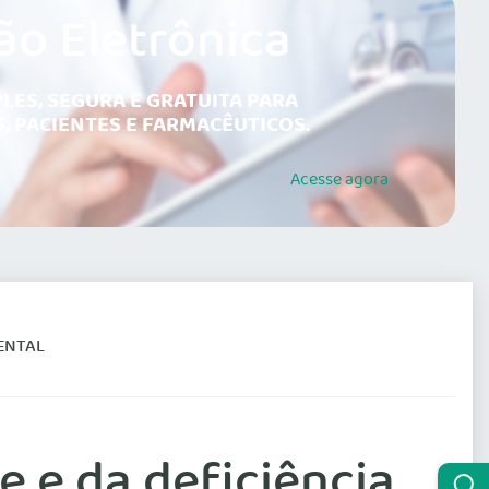
ão Eletrônica
LES, SEGURA E GRATUITA PARA
, PACIENTES E FARMACÊUTICOS.
Acesse
agora
MENTAL
e e da deficiência