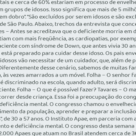
ntais e cerca de 60% estariam em processo de envel
 grupos de idosos. Isso significa que mais de 5 milh
m dobro”. “São excluídos por serem idosos e são excl
de São Paulo. Abaixo, trechos da entrevista que conce
s – Antes se acreditava que o deficiente morria em d
iam com mais freqüência, as cardiopatias, por exemp
ciente com síndrome de Down, que antes vivia 30 ano
m está preparado para cuidar desse idoso. Os pais e
s idosos vão necessitar de um cuidador, que, além de
 Diferentemente desse cenário, sabemos de muitas fa
, às vezes amarrados a um móvel. Folha – O senhor f
é discriminado na escola, quando adulto, será discr
ciente. Folha – O que é possível fazer? Tavares – O ma
correr desde criança. Essa foi a preocupação do cong
deficiência mental. O congresso chamou o envelheci
cimento da população, aprender e preparar a inclusão
, de 30 a 57 anos. O Instituto Apae, em parceria com 
to e deficiência mental. O congresso desta semana 
s 2.000 Apaes que atuam no Brasil atendem cerca de 3