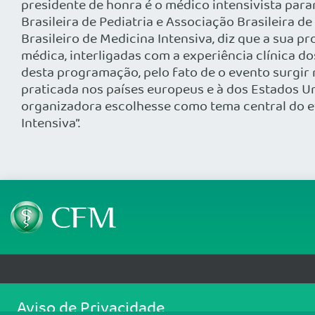
presidente de honra é o médico intensivista paran
Brasileira de Pediatria e Associação Brasileira 
Brasileiro de Medicina Intensiva, diz que a sua p
médica, interligadas com a experiência clínica do
desta programação, pelo fato de o evento surgir 
praticada nos países europeus e à dos Estados U
organizadora escolhesse como tema central do ev
Intensiva”.
Telefone: (61) 3445 5900
Email: cfm@portalmedico.o
Aviso de Privacidade
SGAS 616, Conjunto D, Lote 115, L2 Sul, Brasília/DF - CEP: 70200-760 - CNPJ