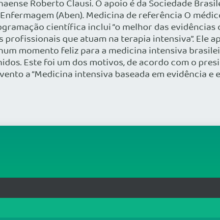
aense Roberto Clausi. O apoio é da Sociedade Brasilei
de Enfermagem (Aben). Medicina de referência O médi
rogramação científica inclui “o melhor das evidências
s profissionais que atuam na terapia intensiva”. Ele
num momento feliz para a medicina intensiva brasile
nidos. Este foi um dos motivos, de acordo com o pre
ento a “Medicina intensiva baseada em evidência e e
rg.br
MAPA DO SITE
T
: 33.583.550/0001-30