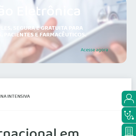
ão Eletrônica
LES, SEGURA E GRATUITA PARA
, PACIENTES E FARMACÊUTICOS.
Acesse
agora
INA INTENSIVA
ernacional em