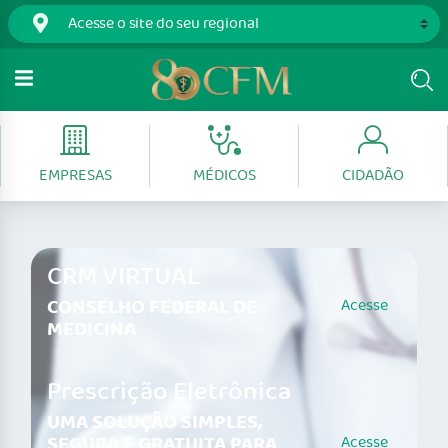
EMPRESAS
MÉDICOS
CIDADÃO
CRM VIRTUAL
CONSELHO FEDERAL DE
Acesse
MEDICINA
Prescrição Eletrônica
UMA SOLUÇÃO SIMPLES,
SEGURA E GRATUITA PARA
Acesse