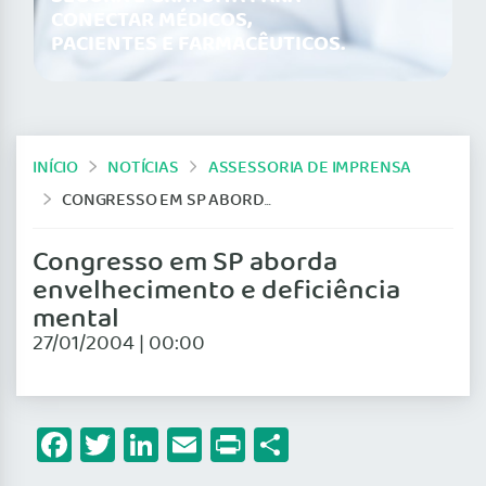
CONECTAR MÉDICOS,
PACIENTES E FARMACÊUTICOS.
INÍCIO
NOTÍCIAS
ASSESSORIA DE IMPRENSA
CONGRESSO EM SP ABORDA ENVELHECIMENTO E DEFICIÊNCIA MENTAL
Congresso em SP aborda
envelhecimento e deficiência
mental
27/01/2004 | 00:00
Facebook
Twitter
LinkedIn
Email
Print
Share