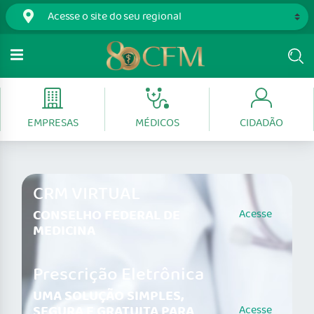
EMPRESAS
MÉDICOS
CIDADÃO
CRM VIRTUAL
CONSELHO FEDERAL DE
Acesse
MEDICINA
Prescrição Eletrônica
UMA SOLUÇÃO SIMPLES,
SEGURA E GRATUITA PARA
Acesse