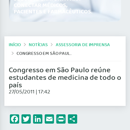
CONECTAR MÉDICOS,
PACIENTES E FARMACÊUTICOS.
INÍCIO
NOTÍCIAS
ASSESSORIA DE IMPRENSA
CONGRESSO EM SÃO PAULO REÚNE ESTUDANTES DE MEDICINA DE TODO O PAÍS
Congresso em São Paulo reúne
estudantes de medicina de todo o
país
27/05/2011 | 17:42
Facebook
Twitter
LinkedIn
Email
Print
Share