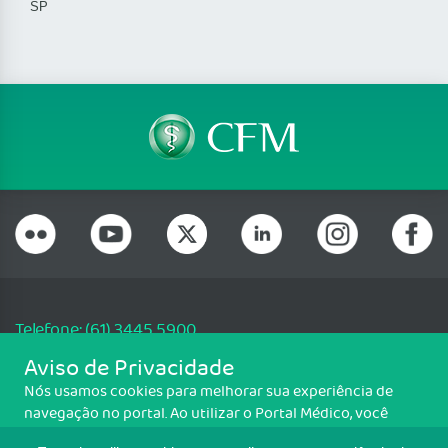
SP
Telefone: (61) 3445 5900
Email: cfm@portalmedico.org.br
Aviso de Privacidade
SGAS 616, Conjunto D, Lote 115, L2 Sul, Brasília/DF - CEP: 70200-760 -
Nós usamos cookies para melhorar sua experiência de
CNPJ: 33.583.550/0001-30
navegação no portal. Ao utilizar o Portal Médico, você
Copyright CFM. Todos os direitos reservados.
concorda com a política de monitoramento de cookies.