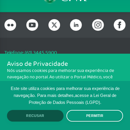
Telefone: (61) 3445 5900
Email: cfm@portalmedico.org.br
Aviso de Privacidade
SGAS 616, Conjunto D, Lote 115, L2 Sul, Brasília/DF - CEP: 70200-760 -
Nós usamos cookies para melhorar sua experiência de
CNPJ: 33.583.550/0001-30
navegação no portal. Ao utilizar o Portal Médico, você
Copyright CFM. Todos os direitos reservados.
concorda com a política de monitoramento de cookies.
Este site utiliza cookies para melhorar sua experiência de
Para ter mais informações sobre como isso é feito, acesse
MAPA DO SITE
Política de cookies
. Se você concorda, clique em ACEITO.
navegação.
Para mais detalhes,acesse a Lei Geral de
Proteção de Dados Pessoais (LGPD).
TRANSPARÊNCIA E PRESTAÇÃO DE
CONTAS
RECUSAR
PERMITIR
ACEITO