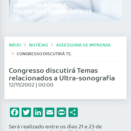
CONECTAR MÉDICOS,
PACIENTES E FARMACÊUTICOS.
INÍCIO
NOTÍCIAS
ASSESSORIA DE IMPRENSA
CONGRESSO DISCUTIRÁ TEMAS RELACIONADOS A ULTRA-SONOGRAFIA
Congresso discutirá Temas
relacionados a Ultra-sonografia
12/11/2002 | 00:00
Facebook
Twitter
LinkedIn
Email
Print
Share
Será realizado entre os dias 21 e 23 de