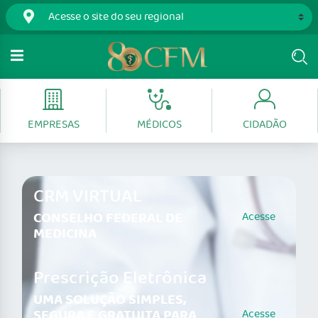
EMPRESAS
MÉDICOS
CIDADÃO
CRM VIRTUAL
CONSELHO FEDERAL DE
Acesse
MEDICINA
Prescrição Eletrônica
UMA SOLUÇÃO SIMPLES,
SEGURA E GRATUITA PARA
Acesse