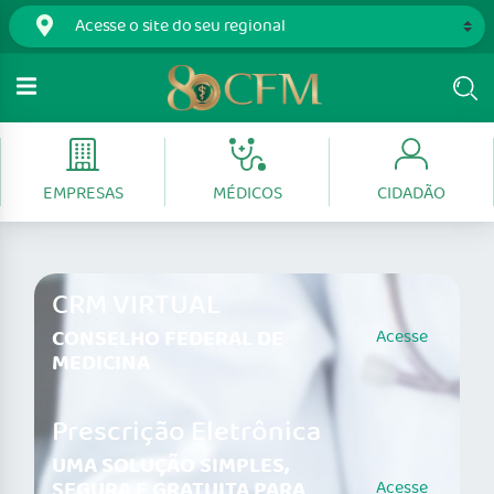
EMPRESAS
MÉDICOS
CIDADÃO
CRM VIRTUAL
CONSELHO FEDERAL DE
Acesse
MEDICINA
Prescrição Eletrônica
UMA SOLUÇÃO SIMPLES,
SEGURA E GRATUITA PARA
Acesse