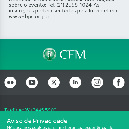
sobre o evento: Tel. (21) 2558-1024. As
inscrições podem ser feitas pela Internet em
www.sbpc.org.br.
Telefone: (61) 3445 5900
Email: cfm@portalmedico.org.br
Aviso de Privacidade
SGAS 616, Conjunto D, Lote 115, L2 Sul, Brasília/DF - CEP: 70200-760 -
Nós usamos cookies para melhorar sua experiência de