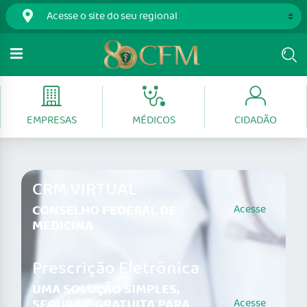
EMPRESAS
MÉDICOS
CIDADÃO
CRM VIRTUAL
CONSELHO FEDERAL DE
Acesse
MEDICINA
Prescrição Eletrônica
UMA SOLUÇÃO SIMPLES,
SEGURA E GRATUITA PARA
Acesse