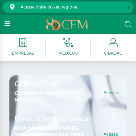
EMPRESAS
MÉDICOS
CIDADÃO
CRM VIRTUAL
CONSELHO FEDERAL DE
Acesse
MEDICINA
Prescrição Eletrônica
UMA SOLUÇÃO SIMPLES,
SEGURA E GRATUITA PARA
Acesse