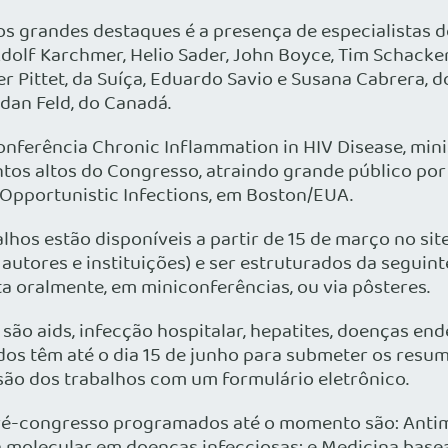
s grandes destaques é a presença de especialistas de
Adolf Karchmer, Helio Sader, John Boyce, Tim Schacke
 Pittet, da Suíça, Eduardo Savio e Susana Cabrera, do
rdan Feld, do Canadá.
conferência Chronic Inflammation in HIV Disease, min
os altos do Congresso, atraindo grande público por 
Opportunistic Infections, em Boston/EUA.
alhos estão disponíveis a partir de 15 de março no s
 autores e instituições) e ser estruturados da seguint
ta oralmente, em miniconferências, ou via pôsteres.
são aids, infecção hospitalar, hepatites, doenças end
ados têm até o dia 15 de junho para submeter os resu
são dos trabalhos com um formulário eletrônico.
é-congresso programados até o momento são: Antimic