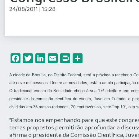
24/08/2011 | 15:28
Facebook
Twitter
LinkedIn
Email
Print
Share
A cidade de Brasília, no Distrito Federal, será a próxima a receber o Co
até nove mil pessoas. Dentre as novidades, está a ampla participação d
O tradicional evento da Sociedade chega à sua 17ª edição e tem como 
presidente da comissão científica do evento, Juvencio Furtado, a p
divididas em 35 mesas-redondas, 20 controvérsias, sete “top 10”, oito 
“Estamos nos empenhando para que este congresso
temas propostos permitirão aprofundar a discussã
afirma o presidente da Comissão Científica, Juve