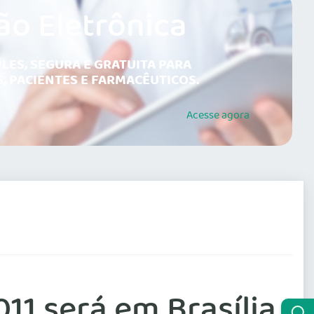
ão Eletrônica
LES, SEGURA E GRATUITA PARA
, PACIENTES E FARMACÊUTICOS.
Acesse
agora
011 será em Brasília