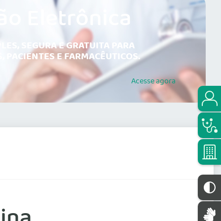
ão Eletrônica
LES, SEGURA E GRATUITA PARA
, PACIENTES E FARMACÊUTICOS.
Acesse
agora
cina