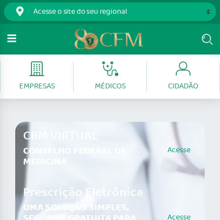
EMPRESAS
MÉDICOS
CIDADÃO
CRM VIRTUAL
CONSELHO FEDERAL DE
Acesse
MEDICINA
Prescrição Eletrônica
UMA SOLUÇÃO SIMPLES,
SEGURA E GRATUITA PARA
Acesse