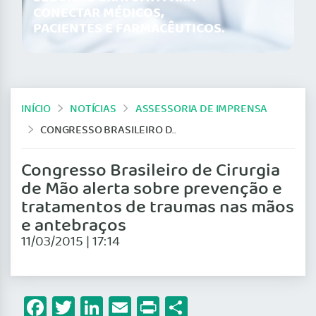
CONECTAR MÉDICOS,
PACIENTES E FARMACÊUTICOS.
INÍCIO
NOTÍCIAS
ASSESSORIA DE IMPRENSA
CONGRESSO BRASILEIRO DE CIRURGIA DE MÃO ALERTA SOBRE PREVENÇÃO E TRATAMENTOS DE TRAUMAS NAS MÃOS E ANTEBRAÇOS
Congresso Brasileiro de Cirurgia
de Mão alerta sobre prevenção e
tratamentos de traumas nas mãos
e antebraços
11/03/2015 | 17:14
Facebook
Twitter
LinkedIn
Email
Print
Share