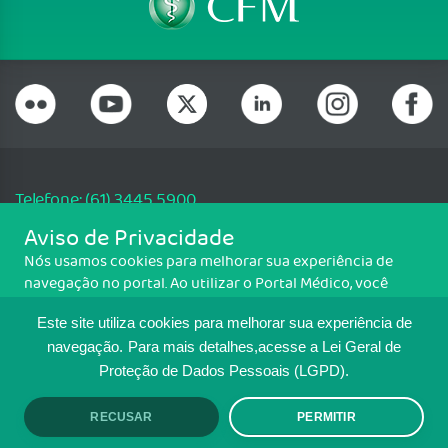
Telefone: (61) 3445 5900
Email: cfm@portalmedico.org.br
Aviso de Privacidade
SGAS 616, Conjunto D, Lote 115, L2 Sul, Brasília/DF - CEP: 70200-760 -
Nós usamos cookies para melhorar sua experiência de
CNPJ: 33.583.550/0001-30
navegação no portal. Ao utilizar o Portal Médico, você
Copyright CFM. Todos os direitos reservados.
concorda com a política de monitoramento de cookies.
Este site utiliza cookies para melhorar sua experiência de
Para ter mais informações sobre como isso é feito, acesse
MAPA DO SITE
Política de cookies
. Se você concorda, clique em ACEITO.
navegação.
Para mais detalhes,acesse a Lei Geral de
Proteção de Dados Pessoais (LGPD).
TRANSPARÊNCIA E PRESTAÇÃO DE
CONTAS
RECUSAR
PERMITIR
ACEITO