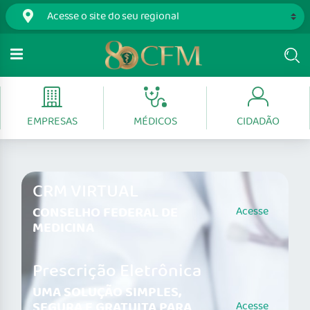
EMPRESAS
MÉDICOS
CIDADÃO
CRM VIRTUAL
CONSELHO FEDERAL DE
Acesse
MEDICINA
Prescrição Eletrônica
UMA SOLUÇÃO SIMPLES,
SEGURA E GRATUITA PARA
Acesse