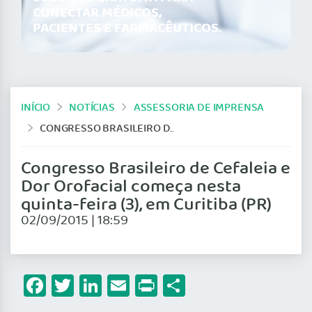
CONECTAR MÉDICOS,
PACIENTES E FARMACÊUTICOS.
INÍCIO
NOTÍCIAS
ASSESSORIA DE IMPRENSA
CONGRESSO BRASILEIRO DE CEFALEIA E DOR OROFACIAL COMEÇA NESTA QUINTA-FEIRA (3), EM CURITIBA (PR)
Congresso Brasileiro de Cefaleia e
Dor Orofacial começa nesta
quinta-feira (3), em Curitiba (PR)
02/09/2015 | 18:59
Facebook
Twitter
LinkedIn
Email
Print
Share