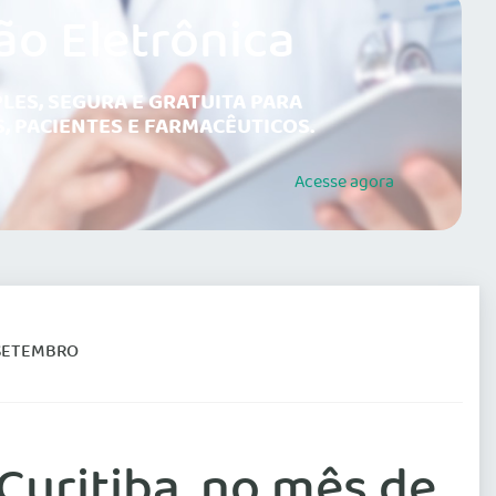
ão Eletrônica
LES, SEGURA E GRATUITA PARA
, PACIENTES E FARMACÊUTICOS.
Acesse
agora
 SETEMBRO
Curitiba, no mês de