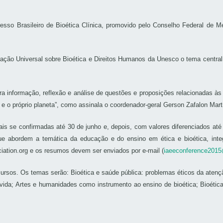
esso Brasileiro de Bioética Clínica, promovido pelo Conselho Federal de Me
ão Universal sobre Bioética e Direitos Humanos da Unesco o tema centra
ra informação, reflexão e análise de questões e proposições relacionadas à
 e o próprio planeta”, como assinala o coordenador-geral Gerson Zafalon Mar
s se confirmadas até 30 de junho e, depois, com valores diferenciados até 3
e abordem a temática da educação e do ensino em ética e bioética, integ
iation.org e os resumos devem ser enviados por e-mail (
iaeeconference201
cursos. Os temas serão: Bioética e saúde pública: problemas éticos da atenç
vida; Artes e humanidades como instrumento ao ensino de bioética; Bioética 