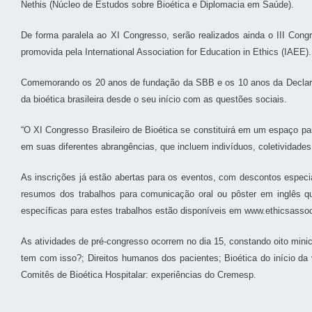
Nethis (Núcleo de Estudos sobre Bioética e Diplomacia em Saúde).
De forma paralela ao XI Congresso, serão realizados ainda o III Congr
promovida pela International Association for Education in Ethics (IAEE).
Comemorando os 20 anos de fundação da SBB e os 10 anos da Declaraç
da bioética brasileira desde o seu início com as questões sociais.
“O XI Congresso Brasileiro de Bioética se constituirá em um espaço pa
em suas diferentes abrangências, que incluem indivíduos, coletividades
As inscrições já estão abertas para os eventos, com descontos especiai
resumos dos trabalhos para comunicação oral ou pôster em inglês qu
específicas para estes trabalhos estão disponíveis em www.ethicsassoc
As atividades de pré-congresso ocorrem no dia 15, constando oito mini
tem com isso?; Direitos humanos dos pacientes; Bioética do início da 
Comitês de Bioética Hospitalar: experiências do Cremesp.