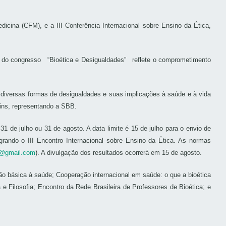
dicina (CFM), e a III Conferência Internacional sobre Ensino da Ética,
l do congresso “Bioética e Desigualdades” reflete o comprometimento
s diversas formas de desigualdades e suas implicações à saúde e à vida
tins, representando a SBB.
1 de julho ou 31 de agosto. A data limite é 15 de julho para o envio de
rando o III Encontro Internacional sobre Ensino da Ética. As normas
5@gmail.com
). A divulgação dos resultados ocorrerá em 15 de agosto.
ão básica à saúde; Cooperação internacional em saúde: o que a bioética
e Filosofia; Encontro da Rede Brasileira de Professores de Bioética; e