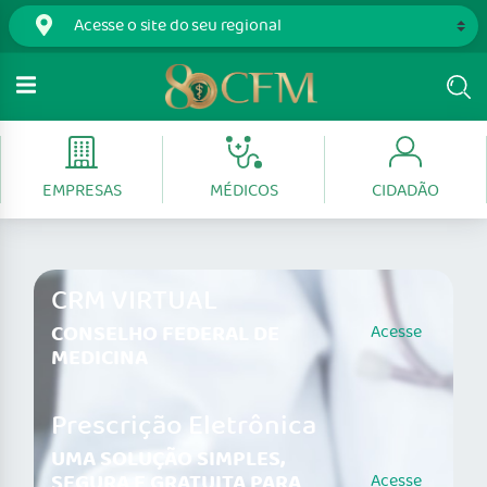
EMPRESAS
MÉDICOS
CIDADÃO
CRM VIRTUAL
CONSELHO FEDERAL DE
Acesse
MEDICINA
Prescrição Eletrônica
UMA SOLUÇÃO SIMPLES,
SEGURA E GRATUITA PARA
Acesse