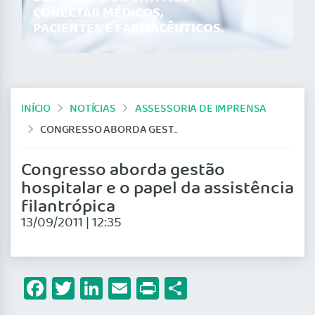
CONECTAR MÉDICOS,
PACIENTES E FARMACÊUTICOS.
INÍCIO
NOTÍCIAS
ASSESSORIA DE IMPRENSA
CONGRESSO ABORDA GESTÃO HOSPITALAR E O PAPEL DA ASSISTÊNCIA FILANTRÓPICA
Congresso aborda gestão
hospitalar e o papel da assistência
filantrópica
13/09/2011 | 12:35
Facebook
Twitter
LinkedIn
Email
Print
Share