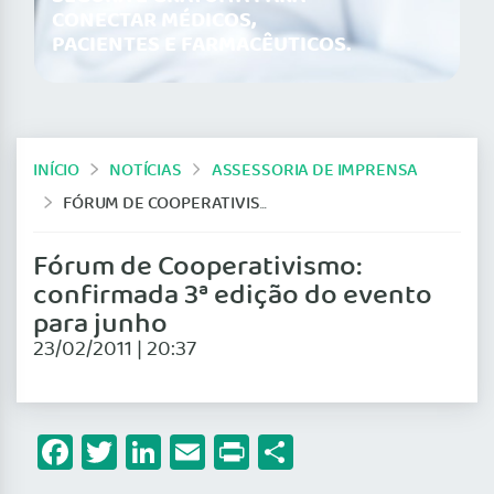
CONECTAR MÉDICOS,
PACIENTES E FARMACÊUTICOS.
INÍCIO
NOTÍCIAS
ASSESSORIA DE IMPRENSA
FÓRUM DE COOPERATIVISMO: CONFIRMADA 3ª EDIÇÃO DO EVENTO PARA JUNHO
Fórum de Cooperativismo:
confirmada 3ª edição do evento
para junho
23/02/2011 | 20:37
Facebook
Twitter
LinkedIn
Email
Print
Share