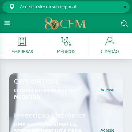
EMPRESAS
MÉDICOS
CIDADÃO
CRM VIRTUAL
CONSELHO FEDERAL DE
Acesse
MEDICINA
Prescrição Eletrônica
UMA SOLUÇÃO SIMPLES,
SEGURA E GRATUITA PARA
Acesse