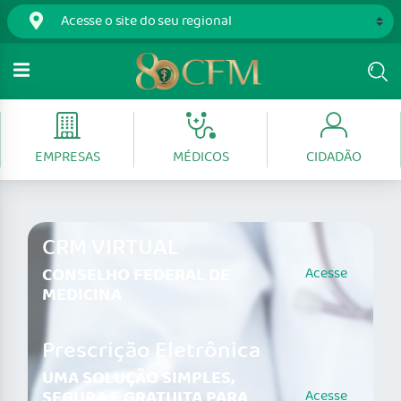
EMPRESAS
MÉDICOS
CIDADÃO
CRM VIRTUAL
CONSELHO FEDERAL DE
Acesse
MEDICINA
Prescrição Eletrônica
UMA SOLUÇÃO SIMPLES,
SEGURA E GRATUITA PARA
Acesse