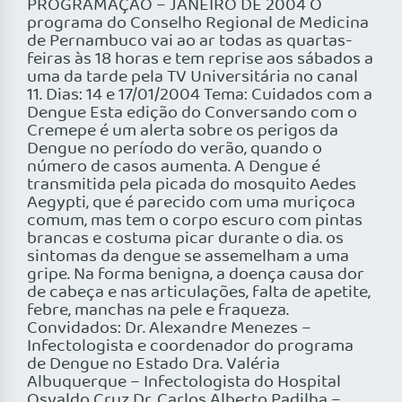
PROGRAMAÇÃO – JANEIRO DE 2004 O
programa do Conselho Regional de Medicina
de Pernambuco vai ao ar todas as quartas-
feiras às 18 horas e tem reprise aos sábados a
uma da tarde pela TV Universitária no canal
11. Dias: 14 e 17/01/2004 Tema: Cuidados com a
Dengue Esta edição do Conversando com o
Cremepe é um alerta sobre os perigos da
Dengue no período do verão, quando o
número de casos aumenta. A Dengue é
transmitida pela picada do mosquito Aedes
Aegypti, que é parecido com uma muriçoca
comum, mas tem o corpo escuro com pintas
brancas e costuma picar durante o dia. os
sintomas da dengue se assemelham a uma
gripe. Na forma benigna, a doença causa dor
de cabeça e nas articulações, falta de apetite,
febre, manchas na pele e fraqueza.
Convidados: Dr. Alexandre Menezes –
Infectologista e coordenador do programa
de Dengue no Estado Dra. Valéria
Albuquerque – Infectologista do Hospital
Osvaldo Cruz Dr. Carlos Alberto Padilha –