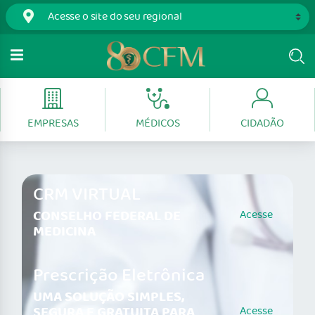
EMPRESAS
MÉDICOS
CIDADÃO
CRM VIRTUAL
CONSELHO FEDERAL DE
Acesse
MEDICINA
Prescrição Eletrônica
UMA SOLUÇÃO SIMPLES,
SEGURA E GRATUITA PARA
Acesse