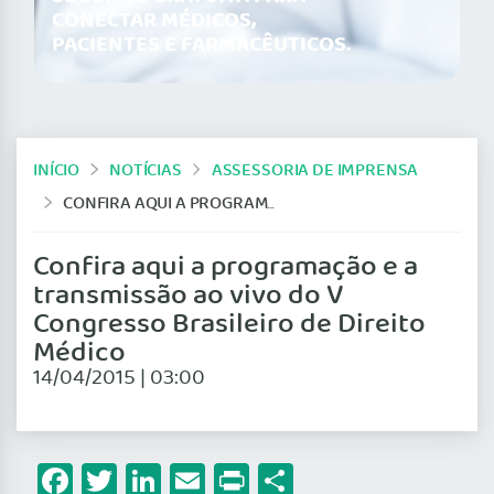
CONECTAR MÉDICOS,
PACIENTES E FARMACÊUTICOS.
INÍCIO
NOTÍCIAS
ASSESSORIA DE IMPRENSA
CONFIRA AQUI A PROGRAMAÇÃO E A TRANSMISSÃO AO VIVO DO V CONGRESSO BRASILEIRO DE DIREITO MÉDICO
Confira aqui a programação e a
transmissão ao vivo do V
Congresso Brasileiro de Direito
Médico
14/04/2015 | 03:00
Facebook
Twitter
LinkedIn
Email
Print
Share