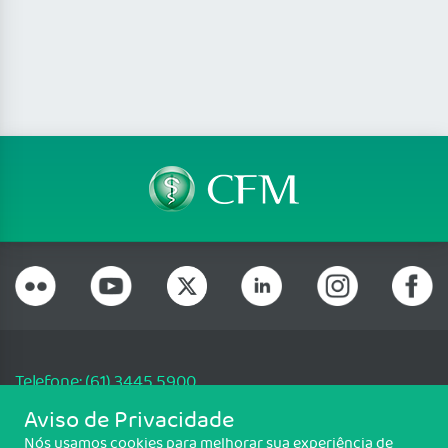
Telefone: (61) 3445 5900
Email: cfm@portalmedico.org.br
Aviso de Privacidade
SGAS 616, Conjunto D, Lote 115, L2 Sul, Brasília/DF - CEP: 70200-760 -
Nós usamos cookies para melhorar sua experiência de