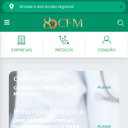
EMPRESAS
MÉDICOS
CIDADÃO
CRM VIRTUAL
CONSELHO FEDERAL DE
Acesse
MEDICINA
Prescrição Eletrônica
UMA SOLUÇÃO SIMPLES,
SEGURA E GRATUITA PARA
Acesse