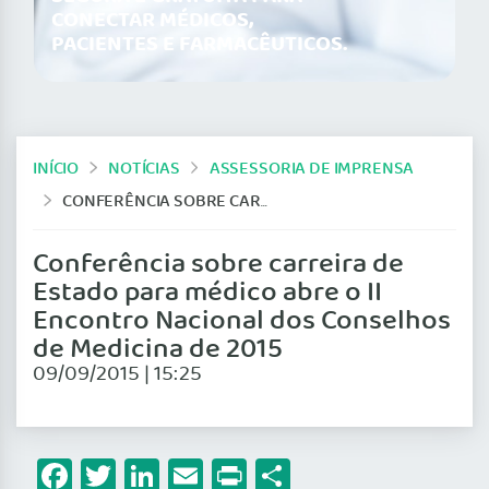
CONECTAR MÉDICOS,
PACIENTES E FARMACÊUTICOS.
INÍCIO
NOTÍCIAS
ASSESSORIA DE IMPRENSA
CONFERÊNCIA SOBRE CARREIRA DE ESTADO PARA MÉDICO ABRE O II ENCONTRO NACIONAL DOS CONSELHOS DE MEDICINA DE 2015
Conferência sobre carreira de
Estado para médico abre o II
Encontro Nacional dos Conselhos
de Medicina de 2015
09/09/2015 | 15:25
Facebook
Twitter
LinkedIn
Email
Print
Share