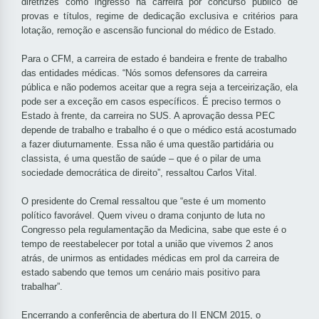
diretrizes como ingresso na carreira por concurso público de
provas e títulos, regime de dedicação exclusiva e critérios para
lotação, remoção e ascensão funcional do médico de Estado.
Para o CFM, a carreira de estado é bandeira e frente de trabalho
das entidades médicas. “Nós somos defensores da carreira
pública e não podemos aceitar que a regra seja a terceirização, ela
pode ser a exceção em casos específicos. É preciso termos o
Estado à frente, da carreira no SUS. A aprovação dessa PEC
depende de trabalho e trabalho é o que o médico está acostumado
a fazer diuturnamente. Essa não é uma questão partidária ou
classista, é uma questão de saúde – que é o pilar de uma
sociedade democrática de direito”, ressaltou Carlos Vital.
O presidente do Cremal ressaltou que “este é um momento
político favorável. Quem viveu o drama conjunto de luta no
Congresso pela regulamentação da Medicina, sabe que este é o
tempo de reestabelecer por total a união que vivemos 2 anos
atrás, de unirmos as entidades médicas em prol da carreira de
estado sabendo que temos um cenário mais positivo para
trabalhar”.
Encerrando a conferência de abertura do II ENCM 2015, o