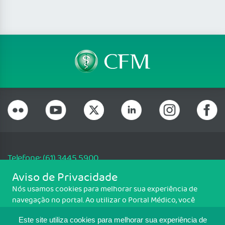
Telefone: (61) 3445 5900
Email: cfm@portalmedico.org.br
Aviso de Privacidade
SGAS 616, Conjunto D, Lote 115, L2 Sul, Brasília/DF - CEP: 70200-760 -
Nós usamos cookies para melhorar sua experiência de
CNPJ: 33.583.550/0001-30
navegação no portal. Ao utilizar o Portal Médico, você
Copyright CFM. Todos os direitos reservados.
concorda com a política de monitoramento de cookies.
Este site utiliza cookies para melhorar sua experiência de
Para ter mais informações sobre como isso é feito, acesse