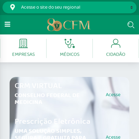
EMPRESAS
MÉDICOS
CIDADÃO
CRM VIRTUAL
CONSELHO FEDERAL DE
Acesse
MEDICINA
Prescrição Eletrônica
UMA SOLUÇÃO SIMPLES,
SEGURA E GRATUITA PARA
Acesse