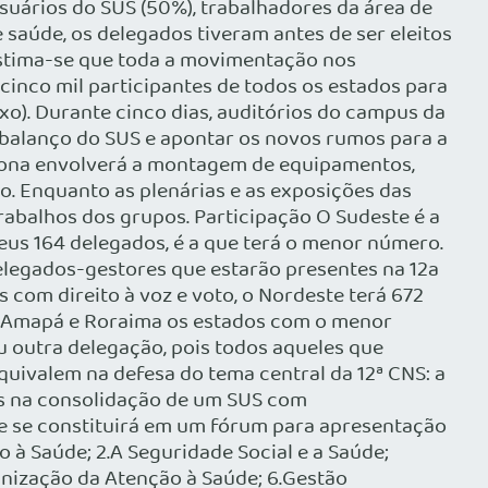
usuários do SUS (50%), trabalhadores da área de
 saúde, os delegados tiveram antes de ser eleitos
 Estima-se que toda a movimentação nos
 cinco mil participantes de todos os estados para
xo). Durante cinco dias, auditórios do campus da
 balanço do SUS e apontar os novos rumos para a
ratona envolverá a montagem de equipamentos,
o. Enquanto as plenárias e as exposições das
rabalhos dos grupos. Participação O Sudeste é a
eus 164 delegados, é a que terá o menor número.
elegados-gestores que estarão presentes na 12a
com direito à voz e voto, o Nordeste terá 672
 o Amapá e Roraima os estados com o menor
u outra delegação, pois todos aqueles que
uivalem na defesa do tema central da 12ª CNS: a
os na consolidação de um SUS com
e se constituirá em um fórum para apresentação
o à Saúde; 2.A Seguridade Social e a Saúde;
anização da Atenção à Saúde; 6.Gestão