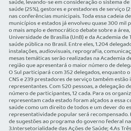
saúde, levando-se em consideração o sistema de p
saúde (25%), gestores e prestadores de serviço (
nas conferências municipais. Toda essa cadeia d
municípios e estados já envolveu quase 300 mil pe
o mais amplo e democrático debate sobre a área, 
Universidade de Brasília (UnB) e da Academia de
saúde pública no Brasil. Entre eles, 1.204 dele
instalações, audiovisuais, reprografia, comunica
mesas temáticas serão realizadas na Academia de 
região que apresentará o maior número de delegad
O Sul participará com 352 delegados, enquanto o
CNS e 239 prestadores de serviço também estão i
representantes. Com 520 pessoas, a delegação de
número de participantes, 12 cada. Para os organi
representam cada estado foram alçados a essa co
saúde como um direito de todos e um dever do e
representatividade popular será recompensado. 
de sugestões ao programa do governo federal na ár
3.Intersetorialidade das Ações de Saúde; 4.As Tr