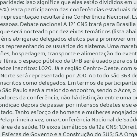
aridade: isso significa que eles estão divididos em 
25%). Para participarem das conferências estaduais de
e representação resultará na Conferência Nacional.
ssoas. Debate nacional A 12ª CNS trará para Brasília
que será norteado por dez eixos temáticos (lista abai
 Tênis abrigarão delegados eleitos para promover um
gados representando os usuários do sistema. Uma ma
ções, hospedagem, transporte e alimentação do event
Tênis, o espaço público da UnB será usado para os t
os inscritos: 1.020. Já a região Centro-Oeste, com s
 Norte será representado por 200. Ao todo são 363 d
nscritos como delegados. Em termos de participantes 
 São Paulo será a maior do encontro, sendo o Acre,
zadores da conferência, não há distinção entre uma o
ndição depois de passar por intensos debates e se eq
stado. Tanto esforço de homens e mulheres engajad
Pela primeira vez, uma Conferência Nacional de Saúd
ea da saúde. 10 eixos temáticos da 12a CNS: 1.Direit
ês Esferas de Governo e a Construção do SUS; 5.A Org