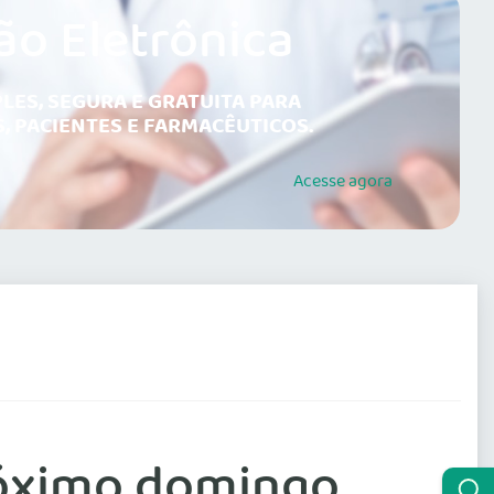
ão Eletrônica
LES, SEGURA E GRATUITA PARA
, PACIENTES E FARMACÊUTICOS.
Acesse
agora
róximo domingo