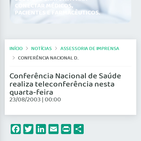
CONECTAR MÉDICOS,
PACIENTES E FARMACÊUTICOS.
INÍCIO
NOTÍCIAS
ASSESSORIA DE IMPRENSA
CONFERÊNCIA NACIONAL DE SAÚDE REALIZA TELECONFERÊNCIA NESTA QUARTA-FEIRA
Conferência Nacional de Saúde
realiza teleconferência nesta
quarta-feira
23/08/2003 | 00:00
Facebook
Twitter
LinkedIn
Email
Print
Share