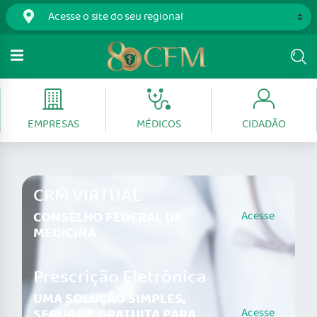
EMPRESAS
MÉDICOS
CIDADÃO
CRM VIRTUAL
CONSELHO FEDERAL DE
Acesse
MEDICINA
Prescrição Eletrônica
UMA SOLUÇÃO SIMPLES,
SEGURA E GRATUITA PARA
Acesse