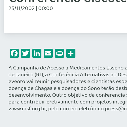
25/11/2002 | 00:00
Facebook
Twitter
LinkedIn
Email
Print
Share
A Campanha de Acesso a Medicamentos Essenciais
de Janeiro (RJ), a Conferência Alternativas ao D
evento vai reunir pesquisadores e cientistas esp
doença de Chagas e a doença do Sono terão desta
desenvolvimento. Outro objetivo da conferência s
para contribuir efetivamente com projetos inte
www.msf.org.br, pelo correio eletrônico press@ms