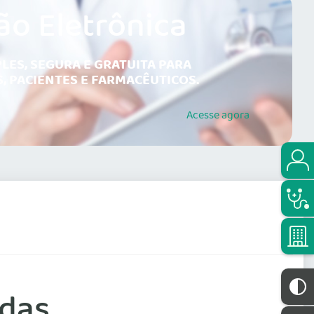
ão Eletrônica
LES, SEGURA E GRATUITA PARA
, PACIENTES E FARMACÊUTICOS.
Acesse
agora
adas