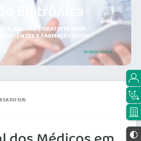
ão Eletrônica
LES, SEGURA E GRATUITA PARA
, PACIENTES E FARMACÊUTICOS.
Acesse
agora
ESA DO SUS
al dos Médicos em