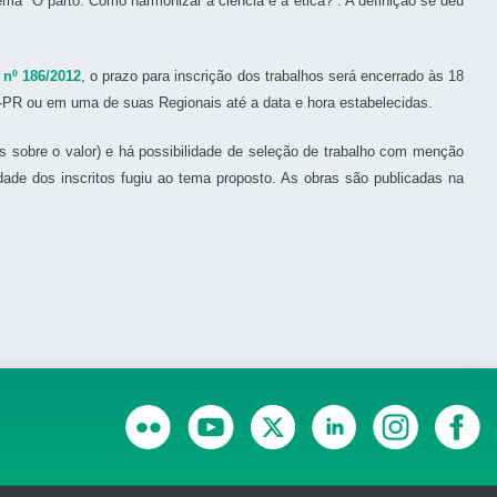
 “O parto: Como harmonizar a ciência e a ética?”. A definição se deu
nº 186/2012
, o prazo para inscrição dos trabalhos será encerrado às 18
M-PR ou em uma de suas Regionais até a data e hora estabelecidas.
s sobre o valor) e há possibilidade de seleção de trabalho com menção
de dos inscritos fugiu ao tema proposto. As obras são publicadas na