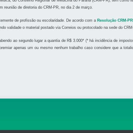
édica, do Conselho Regional de Medicina do Paraná (CRM-PR), tem como tema
m reunião de diretoria do CRM-PR, no dia 2 de março.
ntemente de profissão ou escolaridade. De acordo com a
Resolução CRM-PR 
endo validade o material postado via Correios ou protocolado na sede do CR
abendo ao segundo lugar a quantia de R$ 3.000* (* há incidência de imposto
premiar apenas um ou mesmo nenhum trabalho caso considere que a totalida