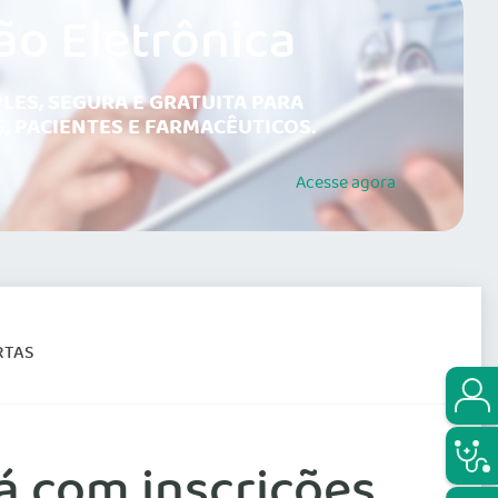
ão Eletrônica
LES, SEGURA E GRATUITA PARA
, PACIENTES E FARMACÊUTICOS.
Acesse
agora
RTAS
 com inscrições