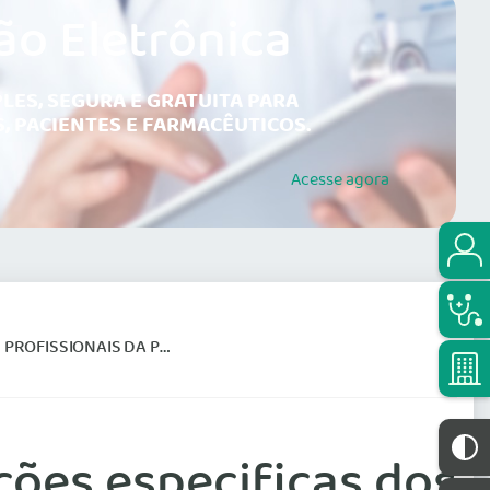
ão Eletrônica
LES, SEGURA E GRATUITA PARA
, PACIENTES E FARMACÊUTICOS.
Acesse
agora
LOGIA E PATOLOGIA CLINICA
ções especificas dos